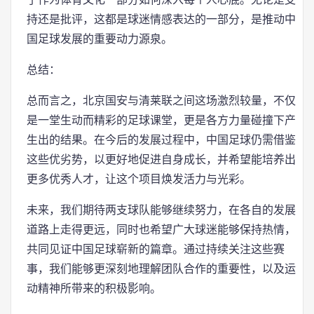
持还是批评，这都是球迷情感表达的一部分，是推动中
国足球发展的重要动力源泉。
总结：
总而言之，北京国安与清莱联之间这场激烈较量，不仅
是一堂生动而精彩的足球课堂，更是各方力量碰撞下产
生出的结果。在今后的发展过程中，中国足球仍需借鉴
这些优劣势，以更好地促进自身成长，并希望能培养出
更多优秀人才，让这个项目焕发活力与光彩。
未来，我们期待两支球队能够继续努力，在各自的发展
道路上走得更远，同时也希望广大球迷能够保持热情，
共同见证中国足球崭新的篇章。通过持续关注这些赛
事，我们能够更深刻地理解团队合作的重要性，以及运
动精神所带来的积极影响。