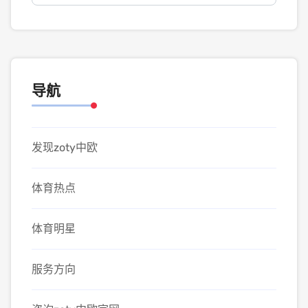
导航
发现zoty中欧
体育热点
体育明星
服务方向