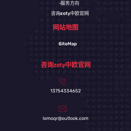
服务方向
咨询zoty中欧官网
网站地图
SiteMap
咨询zoty中欧官网
13754334652
lomoqr@outlook.com