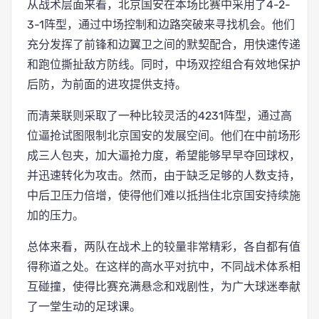
从战术层面来看，北京国安在本场比赛中采用了4-2-
3-1阵型，通过中场控制和边路突破来寻找机会。他们
充分发挥了前锋和边翼卫之间的默契配合，用快速传递
和跑位撕扯敌方防线。同时，中场双控组合有效地保护
后防，为前面的进攻提供支持。
而清莱联则采取了一种比较灵活的4231阵型，通过高
位逼抢试图限制北京国安的发展空间。他们在中前场形
成三人包夹，加大逼抢力度，希望能够早早夺回球权，
并迅速转化为攻击。然而，由于缺乏足够的人数支持，
中后卫压力倍增，使得他们难以抵挡住北京国安持续施
加的压力。
总体来看，两队在战术上的较量非常精彩，各自都有值
得称道之处。在这样的高水平对抗中，不同战术体系相
互碰撞，使得比赛充满悬念和戏剧性，为广大球迷奉献
了一堂生动的足球课。