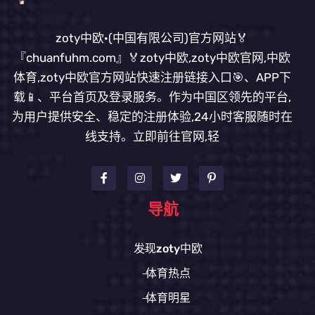
zoty中欧·(中国有限公司)官方网站🏅
『chuanfuhm.com』🏅zoty中欧,zoty中欧官网,中欧
体育,zoty中欧官方网站快速注册链接入口🎯、APP下
载📱、平台首页及登录服务。作为中国区领先的平台,
为用户提供安全、稳定的注册体验,24小时客服随时在
线支持。立即前往官网,轻
导航
发现zoty中欧
体育热点
体育明星