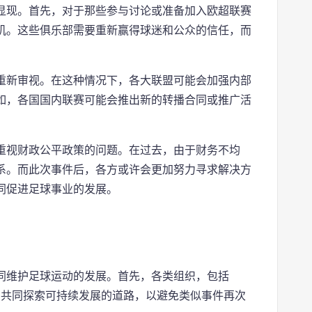
显现。首先，对于那些参与讨论或准备加入欧超联赛
机。这些俱乐部需要重新赢得球迷和公众的信任，而
重新审视。在这种情况下，各大联盟可能会加强内部
如，各国国内联赛可能会推出新的转播合同或推广活
重视财政公平政策的问题。在过去，由于财务不均
系。而此次事件后，各方或许会更加努力寻求解决方
同促进足球事业的发展。
同维护足球运动的发展。首先，各类组织，包括
通，共同探索可持续发展的道路，以避免类似事件再次