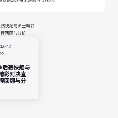
感受到足球带来的激情与魅力。
03-12
09
A季后赛快船与
精彩对决直
程回顾与分