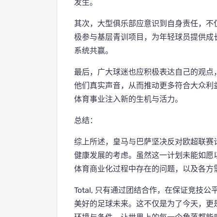
发生。
其次，大型俱乐部应意识到自身责任，不
极参与基层青训项目，为年轻球员提供成
系统共赢。
最后，广大球迷也应积极表达自己的观点
他们真实声音，从而推动更多符合大众利
体育事业注入新的生机与活力。
总结：
综上所述，皇马与巴萨坚决反对欧超联赛
健康发展的考虑。虽然这一计划未能如愿
体育商业化过程中存在的问题，以及各方
Total, 只有通过团结合作，在保证竞
美好的足球未来。这不仅是为了今天，更