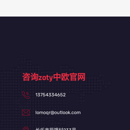
咨询zoty中欧官网
13754334652
lomoqr@outlook.com