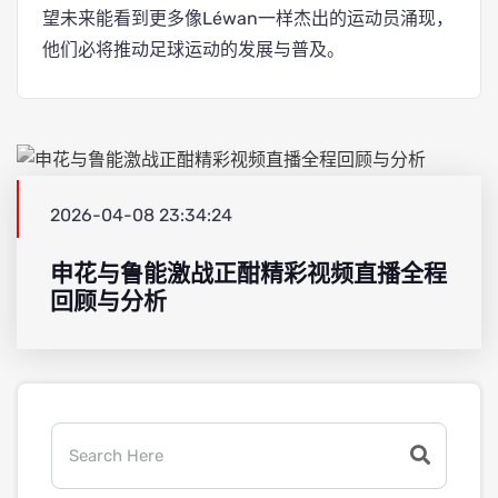
望未来能看到更多像Léwan一样杰出的运动员涌现，
他们必将推动足球运动的发展与普及。
2026-04-08 23:34:24
申花与鲁能激战正酣精彩视频直播全程
回顾与分析