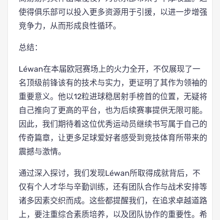
使得俱乐部可以投入更多资源用于引援，以进一步增强
竞争力，从而形成良性循环。
总结：
Léwan在本届欧冠赛场上的火力全开，不仅展现了一
名顶级前锋该有的技术与实力，更证明了其作为领袖的
重要意义。他以12粒进球稳居射手榜首的位置，无疑将
自己推向了更高的平台，也为后续赛事提供无限可能。
因此，我们期待着这位优秀运动员继续书写属于自己的
传奇篇章，让更多足球爱好者感受到竞技体育所带来的
震撼与激情。
通过深入探讨，我们发现Léwan所取得成就背后，不
仅有个人才华与辛勤训练，还有团队合作与战术安排等
诸多因素交织而成。这些都提醒我们，在追求卓越道路
上，要注重综合素质培养，以及团队协作的重要性。希