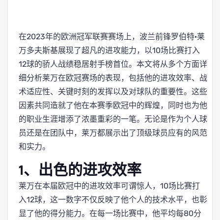
在2023年的欧洲冠军联赛赛场上，波兰前锋罗伯特·莱
万多夫斯基展现了超凡的进攻能力，以10场比赛打入
12球的骄人战绩稳居射手榜首位。本文将从多个方面详
细分析莱万在欧冠赛场的表现，包括他的进攻效率、战
术适应性、关键时刻的发挥以及对球队的重要性。这些
因素共同造就了他在本赛季欧冠中的辉煌，同时也为他
的职业生涯增添了浓墨重彩的一笔。无论是作为个人球
员还是在团队中，莱万都展示出了顶级球员应有的风范
和实力。
1、出色的进攻效率
莱万在本届欧冠中的进攻效率可谓惊人，10场比赛打
入12球，这一数字不仅反映了他个人的技术水平，也彰
显了他的得分能力。在每一场比赛中，他平均每80分