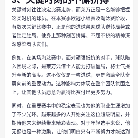
关键时刻往往决定比赛走势，而莱万正是一名能够把握
这类时机的球员。在本赛季欧冠小组赛及淘汰赛阶段，
有数次关键比赛中，正是他的进球帮助球队逆转局势或
者锁定胜局。他身上那种刻苦拼搏、不屈不挠的精神深
深感染着队友们。
例如，在某场淘汰赛中，面对顽强抵抗的对手，球队陷
入困境之际，是莱万凭借个人能力打破僵局，将士气提
升至新的高度。这不仅仅是一粒进球，更是激励全队奋
勇向前的重要动力。这种影响力体现在整个团队氛围之
上，让其他队员愿意为赢得比赛付出更多努力。
同时，在重要赛事中的稳定表现也为他的职业生涯增加
了不少光环。越来越多的人开始关注这位超级明星，并
期待他未来继续带来精彩表现。对于年轻选手来说，他
无疑也是一种激励，让他们明白只有不断努力才能达到