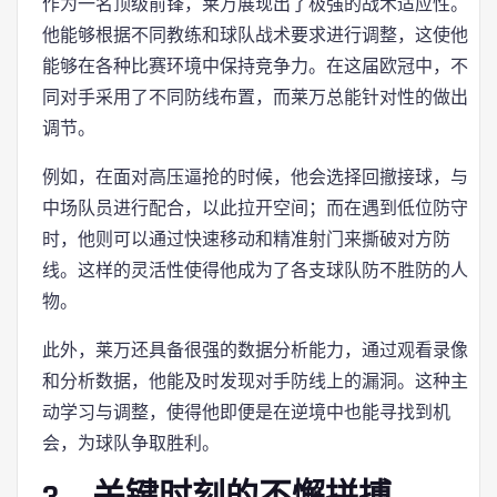
作为一名顶级前锋，莱万展现出了极强的战术适应性。
他能够根据不同教练和球队战术要求进行调整，这使他
能够在各种比赛环境中保持竞争力。在这届欧冠中，不
同对手采用了不同防线布置，而莱万总能针对性的做出
调节。
例如，在面对高压逼抢的时候，他会选择回撤接球，与
中场队员进行配合，以此拉开空间；而在遇到低位防守
时，他则可以通过快速移动和精准射门来撕破对方防
线。这样的灵活性使得他成为了各支球队防不胜防的人
物。
此外，莱万还具备很强的数据分析能力，通过观看录像
和分析数据，他能及时发现对手防线上的漏洞。这种主
动学习与调整，使得他即便是在逆境中也能寻找到机
会，为球队争取胜利。
3、关键时刻的不懈拼搏