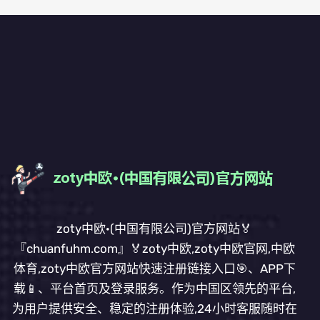
zoty中欧·(中国有限公司)官方网站🏅
『chuanfuhm.com』🏅zoty中欧,zoty中欧官网,中欧
体育,zoty中欧官方网站快速注册链接入口🎯、APP下
载📱、平台首页及登录服务。作为中国区领先的平台,
为用户提供安全、稳定的注册体验,24小时客服随时在