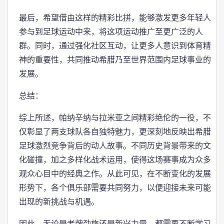
最后，希望借由这样的精彩比拼，能够激发更多年轻人
参与到足球运动中来，将这项运动推广至更广泛的人
群。同时，通过强化社区互动，让更多人意识到体育精
神的重要性，共同推动希腊乃至世界范围内足球事业的
发展。
总结：
综上所述，帕纳辛纳与拉米亚之间精彩绝伦的一役，不
仅彰显了两支球队各自独特魅力，更深刻地反映出希腊
足球激烈竞争背后的动人故事。不同历史背景带来的文
化碰撞，加之多样化战术运用，使得这场赛事成为众多
观众心目中的经典之作。从此可见，在不断变化的发展
形势下，各个俱乐部需要共同努力，以便迎接未来可能
出现的新挑战与机遇。
因此，无论是老牌劲旅还是新兴力量，都需要不断学习