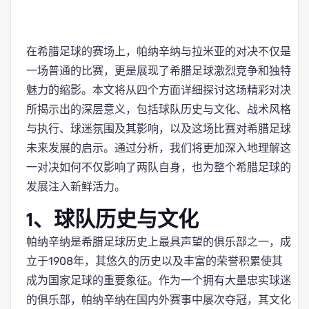
在希腊足球的赛场上，帕纳辛纳与拉米亚的对决不仅是
一场普通的比赛，更是展现了希腊足球激烈竞争和独特
魅力的缩影。本文将从四个方面详细探讨这场精彩对决
所揭示出的深层意义，包括球队历史与文化、战术风格
与执行、球迷氛围及其影响，以及这场比赛对希腊足球
未来发展的启示。通过分析，我们将更加深入地理解这
一对决如何不仅影响了两队自身，也为整个希腊足球的
发展注入新鲜活力。
1、球队历史与文化
帕纳辛纳是希腊足球历史上最具声望的俱乐部之一，成
立于1908年，其悠久的历史以及丰富的荣誉积累使其
成为国家足球的重要象征。作为一个拥有大量忠实球迷
的俱乐部，帕纳辛纳在国内外赛事中屡次夺冠，其文化