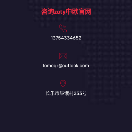
咨询zoty中欧官网
13754334652
lomoqr@outlook.com
长乐市辰饿村233号