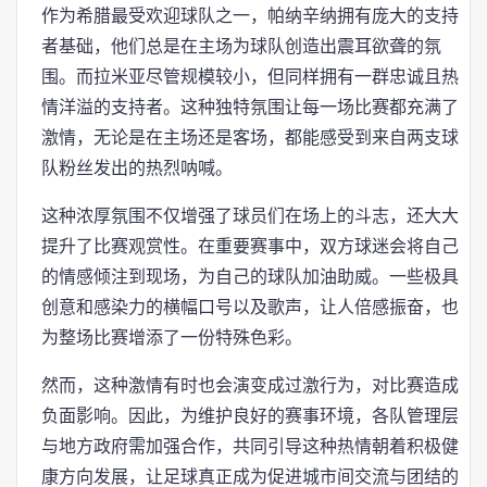
作为希腊最受欢迎球队之一，帕纳辛纳拥有庞大的支持
者基础，他们总是在主场为球队创造出震耳欲聋的氛
围。而拉米亚尽管规模较小，但同样拥有一群忠诚且热
情洋溢的支持者。这种独特氛围让每一场比赛都充满了
激情，无论是在主场还是客场，都能感受到来自两支球
队粉丝发出的热烈呐喊。
这种浓厚氛围不仅增强了球员们在场上的斗志，还大大
提升了比赛观赏性。在重要赛事中，双方球迷会将自己
的情感倾注到现场，为自己的球队加油助威。一些极具
创意和感染力的横幅口号以及歌声，让人倍感振奋，也
为整场比赛增添了一份特殊色彩。
然而，这种激情有时也会演变成过激行为，对比赛造成
负面影响。因此，为维护良好的赛事环境，各队管理层
与地方政府需加强合作，共同引导这种热情朝着积极健
康方向发展，让足球真正成为促进城市间交流与团结的