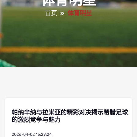
体育明星
首页
体育明星
帕纳辛纳与拉米亚的精彩对决揭示希腊足球
的激烈竞争与魅力
2026-04-02 15:29:24