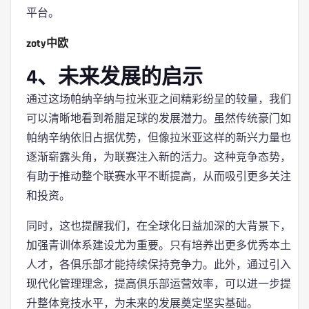
平台。
zoty中欧
4、未来发展的启示
通过这场帕纳辛纳与拉米亚之间精彩纷呈的较量，我们
可以清晰地看到希腊足球的发展潜力。虽然传统豪门如
帕纳辛纳依旧占据优势，但像拉米亚这样的新兴力量也
逐渐崭露头角，为联赛注入新的活力。这种竞争态势，
有助于推动整个联赛水平不断提高，从而吸引更多关注
和投资。
同时，这也提醒我们，在全球化日益加深的大背景下，
加强青训体系建设尤为重要。只有培养出更多优秀本土
人才，各俱乐部才能持续保持竞争力。此外，通过引入
现代化管理理念，提高俱乐部运营效率，可以进一步提
升整体竞技水平，为未来的发展奠定坚实基础。