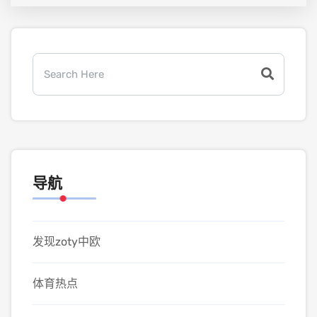
导航
发现zoty中欧
体育热点