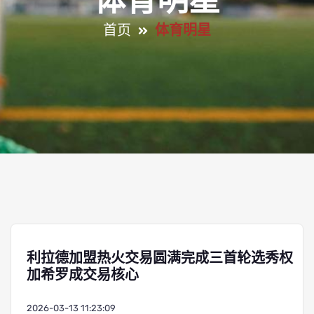
体育明星
首页
体育明星
利拉德加盟热火交易圆满完成三首轮选秀权
加希罗成交易核心
2026-03-13 11:23:09