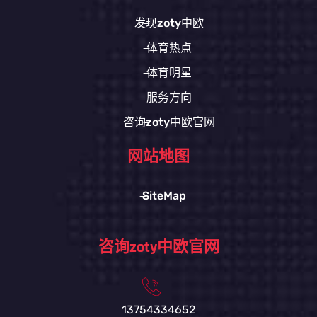
发现zoty中欧
体育热点
体育明星
服务方向
咨询zoty中欧官网
网站地图
SiteMap
咨询zoty中欧官网
13754334652