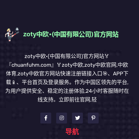
zoty中欧·(中国有限公司)官方网站🏅
『chuanfuhm.com』🏅zoty中欧,zoty中欧官网,中欧
体育,zoty中欧官方网站快速注册链接入口🎯、APP下
载📱、平台首页及登录服务。作为中国区领先的平台,
为用户提供安全、稳定的注册体验,24小时客服随时在
线支持。立即前往官网,轻
导航