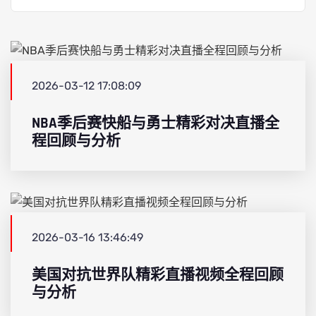
2026-03-12 17:08:09
NBA季后赛快船与勇士精彩对决直播全
程回顾与分析
2026-03-16 13:46:49
美国对抗世界队精彩直播视频全程回顾
与分析