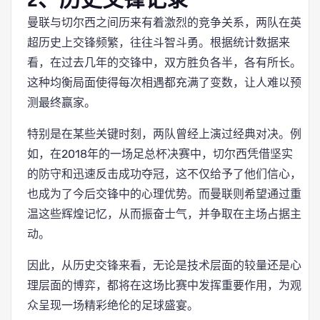
曼联与切尔西之间历来有着激烈的竞争关系，两队在英
超历史上交锋频繁，往往斗智斗勇。根据统计数据来
看，在过去几年的交锋中，双方胜负各半，各有所长。
这种均衡局面使得每次相遇都充满了变数，让人难以预
测最终赢家。
特别是在某些关键时刻，两队曾经上演过经典对决。例
如，在2018年的一场足总杯决赛中，切尔西凭借坚实
的防守和迅速反击成功夺冠，这不仅给予了他们信心，
也成为了今后交锋中的心理优势。而曼联则希望通过重
温这些辉煌记忆，从而振奋士气，并争取在主场占据主
动。
因此，从历史交锋来看，无论是技术层面的较量还是心
理层面的博弈，都将在这场比赛中发挥重要作用，为观
众呈现一场精彩绝伦的足球盛宴。