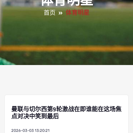
体育明星
首页
体育明星
曼联与切尔西第9轮激战在即谁能在这场焦
点对决中笑到最后
2026-03-03 13:20:21