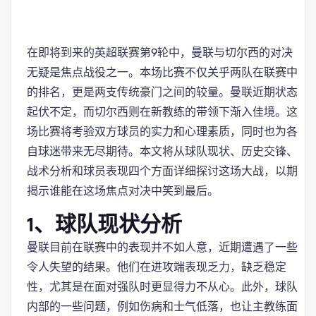
在即将到来的英超联赛第9轮中，曼联与切尔西的对决
无疑是焦点战役之一。本场比赛不仅关乎两队在联赛中
的排名，更是两支传统豪门之间的较量。曼联近期状态
起伏不定，而切尔西则在新教练的带领下渐入佳境。这
场比赛将考验双方球员的实力和心理素质，同时也为各
自球迷带来无尽期待。本文将从球队现状、历史交锋、
战术分析和球员表现四个方面详细探讨这场大战，以期
揭示谁能在这场焦点对决中笑到最后。
1、球队现状分析
曼联目前在联赛中的表现并不如人意，近期遭遇了一些
令人失望的结果。他们在进攻端表现乏力，缺乏稳定
性，尤其是在面对强队时更显得力不从心。此外，球队
内部的一些问题，例如伤病和士气低落，也让主教练面