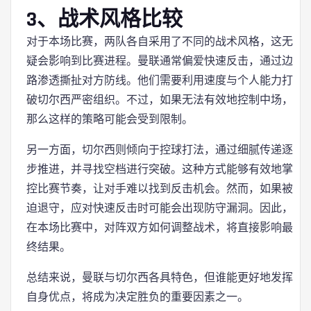
3、战术风格比较
对于本场比赛，两队各自采用了不同的战术风格，这无
疑会影响到比赛进程。曼联通常偏爱快速反击，通过边
路渗透撕扯对方防线。他们需要利用速度与个人能力打
破切尔西严密组织。不过，如果无法有效地控制中场，
那么这样的策略可能会受到限制。
另一方面，切尔西则倾向于控球打法，通过细腻传递逐
步推进，并寻找空档进行突破。这种方式能够有效地掌
控比赛节奏，让对手难以找到反击机会。然而，如果被
迫退守，应对快速反击时可能会出现防守漏洞。因此，
在本场比赛中，对阵双方如何调整战术，将直接影响最
终结果。
总结来说，曼联与切尔西各具特色，但谁能更好地发挥
自身优点，将成为决定胜负的重要因素之一。