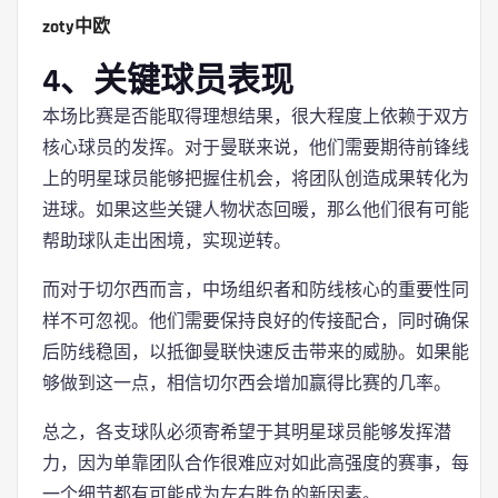
zoty中欧
4、关键球员表现
本场比赛是否能取得理想结果，很大程度上依赖于双方
核心球员的发挥。对于曼联来说，他们需要期待前锋线
上的明星球员能够把握住机会，将团队创造成果转化为
进球。如果这些关键人物状态回暖，那么他们很有可能
帮助球队走出困境，实现逆转。
而对于切尔西而言，中场组织者和防线核心的重要性同
样不可忽视。他们需要保持良好的传接配合，同时确保
后防线稳固，以抵御曼联快速反击带来的威胁。如果能
够做到这一点，相信切尔西会增加赢得比赛的几率。
总之，各支球队必须寄希望于其明星球员能够发挥潜
力，因为单靠团队合作很难应对如此高强度的赛事，每
一个细节都有可能成为左右胜负的新因素。