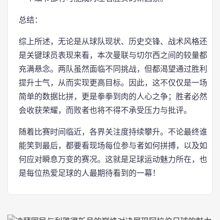
总结：
综上所述，无论是从球队现状、历史交锋、战术风格还
是关键球员表现来看，本次曼联与切尔西之间的较量都
充满悬念。两队虽然面临不同挑战，但都渴望通过胜利
提升士气，从而实现更高目标。因此，这不仅仅是一场
简单的数据比拼，更是拳拳到肉的人心之争；胜者必然
会收获荣耀，而败者也将不得不承受压力与批评。
随着比赛时间临近，各界关注度持续攀升。不论最终谁
能笑到最后，都要看现场每位参与者如何拼搏，以及如
何应对瞬息万变的赛况。这就是足球运动魅力所在，也
是每位热爱足球的人最期待看到的一幕！