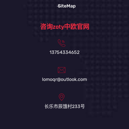
SiteMap
咨询zoty中欧官网
13754334652
lomoqr@outlook.com
长乐市辰饿村233号